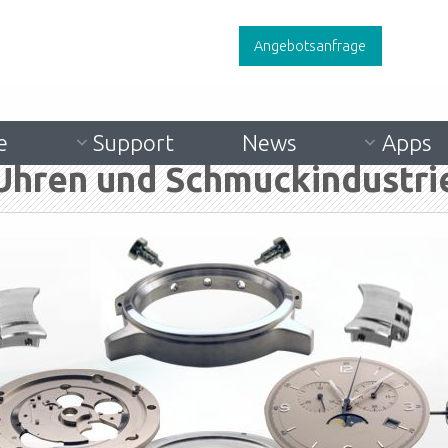
Angebotsanfrage
e
Support
News
Apps
Uhren und Schmuckindustri