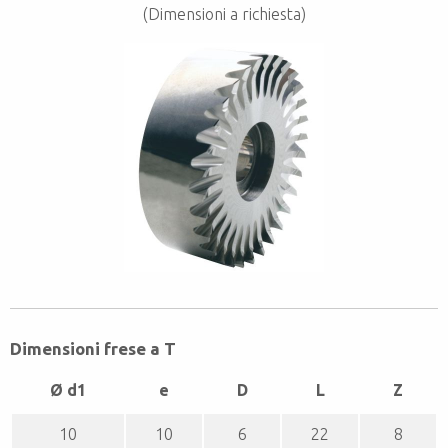
(Dimensioni a richiesta)
Dimensioni frese a T
Ø d1
e
D
L
Z
10
10
6
22
8