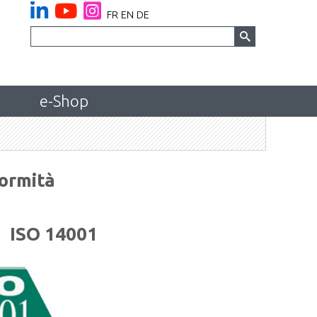
FR
EN
DE
e-Shop
formità
ISO 14001